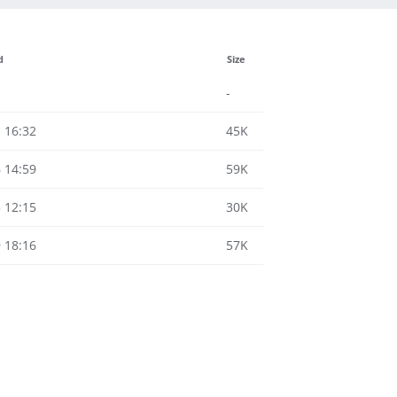
d
Size
-
 16:32
45K
 14:59
59K
 12:15
30K
 18:16
57K